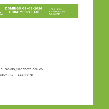
DOMINGO 09-08-2026
HORA LEGAL
HORA: 11:30:26 AM
REPÚBLICA DE
COLOMBIA
.educacion@sabaneta.edu.co
ador: +576044406670